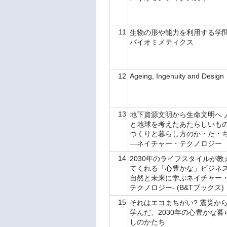
11
生物の形や能力を利用する学
バイオミメティクス
12
Ageing, Ingenuity and Design
13
地下資源文明から生命文明へ 
と地球を考えたあたらしいも
つくりと暮らし方のか・た・
―ネイチャー・テクノロジー
14
2030年のライフスタイルが教
てくれる「心豊かな」ビジネス
自然と未来に学ぶネイチャー
テクノロジー- (B&Tブックス)
15
それはエコまちがい? 震災か
学んだ、2030年の心豊かな暮
しのかたち