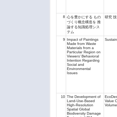
8
心を豊かにする もの
研究 
づくり概念構造を 推
論する知識処理シス
テム
9
Impact of Paintings
Sustain
Made from Waste
Materials from a
Particular Region on
Viewers’ Behavioral
Intention Regarding
Social and
Environmental
Issues
10
The Development of
EcoDesi
Land-Use-Based
Value C
High-Resolution
Volume
Spatial Global
Biodiversity Damage