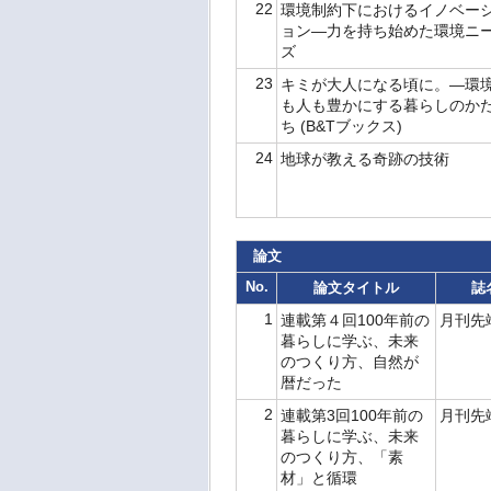
22
環境制約下におけるイノベー
ョン―力を持ち始めた環境ニ
ズ
23
キミが大人になる頃に。―環
も人も豊かにする暮らしのか
ち (B&Tブックス)
24
地球が教える奇跡の技術
論文
No.
論文タイトル
誌
1
連載第４回100年前の
月刊先
暮らしに学ぶ、未来
のつくり方、自然が
暦だった
2
連載第3回100年前の
月刊先
暮らしに学ぶ、未来
のつくり方、「素
材」と循環