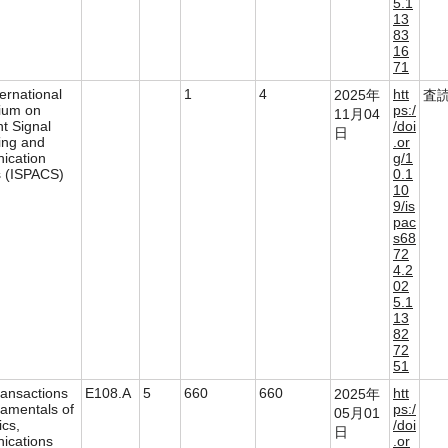
5.1
13
83
16
71
ernational
1
4
htt
2025年
査
ium on
ps:/
11月04
nt Signal
/doi
日
ing and
.or
ication
g/1
 (ISPACS)
0.1
10
9/is
pac
s68
72
4.2
02
5.1
13
82
72
51
ransactions
E108.A
5
660
660
htt
2025年
amentals of
ps:/
05月01
ics,
/doi
日
cations
.or