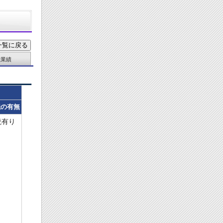
献業績
読の有無
読有り