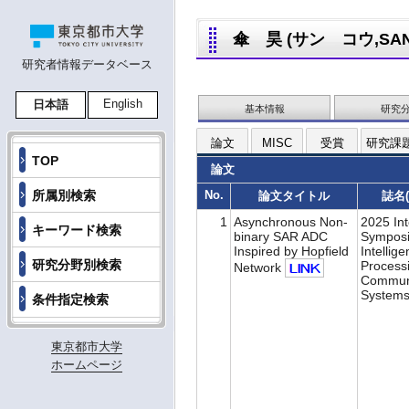
傘 昊 (サン コウ,SAN 
研究者情報データベース
English
日本語
基本情報
研究
論文
MISC
受賞
研究課
TOP
論文
所属別検索
No.
論文タイトル
誌名
1
Asynchronous Non-
2025 Int
キーワード検索
binary SAR ADC
Sympos
Inspired by Hopfield
Intellige
研究分野別検索
Process
Network
Commun
Systems
条件指定検索
東京都市大学
ホームページ