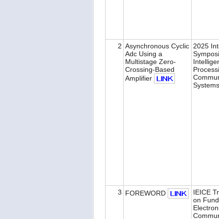
2
Asynchronous Cyclic
2025 Int
Adc Using a
Sympos
Multistage Zero-
Intellige
Crossing-Based
Process
Commun
Amplifier
Systems
3
IEICE T
FOREWORD
on Fund
Electron
Communi