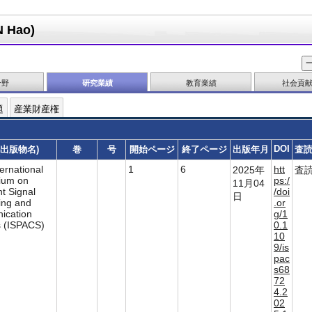
Hao)
分野
研究業績
教育業績
社会貢
題
産業財産権
DOI
(出版物名)
巻
号
開始ページ
終了ページ
出版年月
査
ernational
1
6
htt
2025年
査
ium on
ps:/
11月04
nt Signal
/doi
日
ing and
.or
ication
g/1
 (ISPACS)
0.1
10
9/is
pac
s68
72
4.2
02