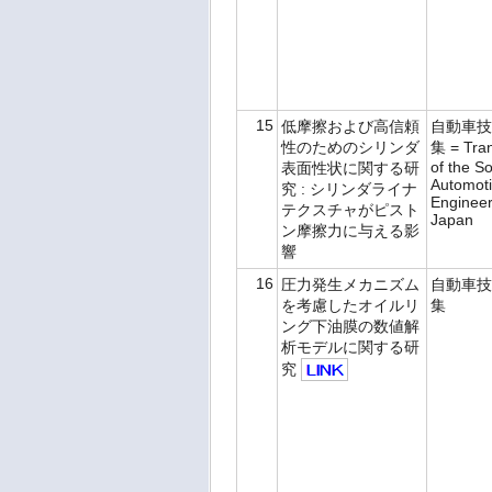
15
低摩擦および高信頼
自動車技
性のためのシリンダ
集 = Tran
of the So
表面性状に関する研
Automot
究 : シリンダライナ
Engineer
テクスチャがピスト
Japan
ン摩擦力に与える影
響
16
圧力発生メカニズム
自動車技
を考慮したオイルリ
集
ング下油膜の数値解
析モデルに関する研
究