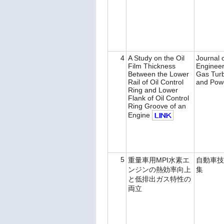
4
A Study on the Oil
Journal 
Film Thickness
Engineer
Between the Lower
Gas Tur
Rail of Oil Control
and Pow
Ring and Lower
Flank of Oil Control
Ring Groove of an
Engine
5
重量車用MPI水素エ
自動車技
ンジンの熱効率向上
集
と低排出ガス特性の
両立