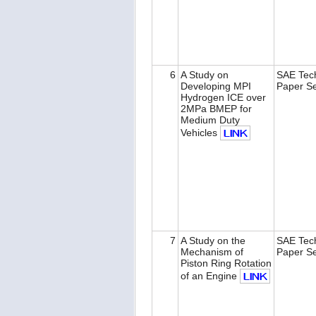
6
A Study on
SAE Tech
Developing MPI
Paper S
Hydrogen ICE over
2MPa BMEP for
Medium Duty
Vehicles
7
A Study on the
SAE Tech
Mechanism of
Paper S
Piston Ring Rotation
of an Engine