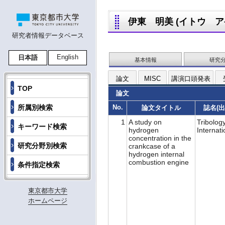
伊東 明美 (イトウ アケミ
研究者情報データベース
English
日本語
基本情報
研究
論文
MISC
講演口頭発表
TOP
論文
所属別検索
No.
論文タイトル
誌名(出
1
A study on
Tribolog
キーワード検索
hydrogen
Internat
concentration in the
研究分野別検索
crankcase of a
hydrogen internal
combustion engine
条件指定検索
東京都市大学
ホームページ