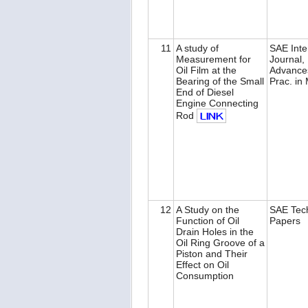
11
A study of
SAE Inte
Measurement for
Journal,
Oil Film at the
Advances
Bearing of the Small
Prac. in 
End of Diesel
Engine Connecting
Rod
12
A Study on the
SAE Tech
Function of Oil
Papers
Drain Holes in the
Oil Ring Groove of a
Piston and Their
Effect on Oil
Consumption