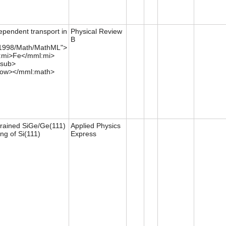
dependent transport in
Physical Review
B
/1998/Math/MathML">
mi>Fe</mml:mi>
sub>
row></mml:math>
strained SiGe/Ge(111)
Applied Physics
ng of Si(111)
Express