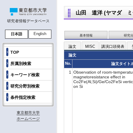
山田 道洋 (ヤマダ ミチヒロ
研究者情報データベース
English
日本語
基本情報
研究
論文
MISC
講演口頭発表
TOP
論文
所属別検索
No.
論文タイト
1
Observation of room-temperatu
キーワード検索
magnetoresistance effect in
Co2Fe(Al,Si)/Ge/Co2FeSi vertic
研究分野別検索
on Si
条件指定検索
東京都市大学
ホームページ