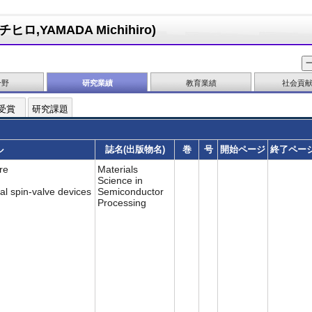
,YAMADA Michihiro)
分野
研究業績
教育業績
社会貢
受賞
研究課題
ル
誌名(出版物名)
巻
号
開始ページ
終了ペー
re
Materials
Science in
al spin-valve devices
Semiconductor
Processing