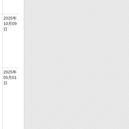
98
09
1
htt
2025年
ps:/
10月09
/doi
日
.or
g/1
0.1
10
3/3
fss-
8m
7c1
htt
2025年
ps:/
05月01
/doi
日
.or
g/1
0.3
58
48/
18
82-
07
86/
ad