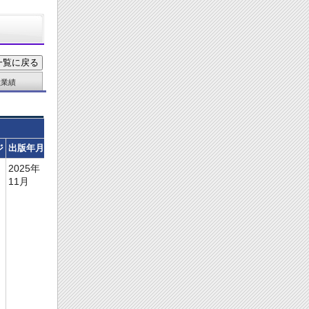
献業績
DOI
ジ
出版年月
査読の有無
htt
2025年
ps:/
11月
/doi
.or
g/1
0.1
01
6/j.
ms
sp.
20
25.
10