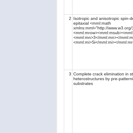
2
Isotropic and anisotropic spin-
epitaxial <mml:math
xmlns:mml="http://www.w3.org
<mml:mrow><mml:msub><mml:
<mml:mn>3</mml:mn></mml:m
<mml:mi>Si</mml:mi></mml:m
3
Complete crack elimination in 
heterostructures by pre-patterni
substrates