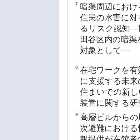
7
暗渠周辺におけ
住民の水害に対
るリスク認知―
田谷区内の暗渠
対象として―
8
在宅ワークを有
に支援する未来
住まいでの新し
装置に関する研
9
高層ビルからの
次避難における
報提供が在館者