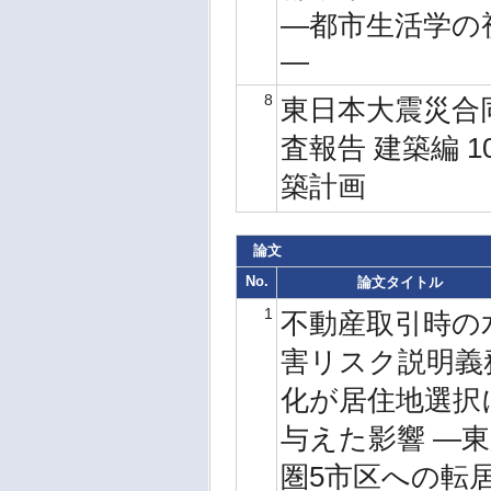
―都市生活学の
―
8
東日本大震災合
査報告 建築編 1
築計画
論文
No.
論文タイトル
1
不動産取引時の
害リスク説明義
化が居住地選択
与えた影響 ―
圏5市区への転