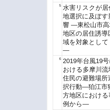
5
水害リスクが居
地選択に及ぼす
響 ―東松山市高
地区の居住誘導
域を対象として
―
6
2019年台風19
おける多摩川流
住民の避難場所
択行動―狛江市
方地区における
例から―