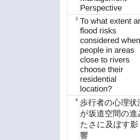
Perspective
3
To what extent a
flood risks
considered whe
people in areas
close to rivers
choose their
residential
location?
4
歩行者の心理状
が坂道空間の進
たさに及ぼす影
響