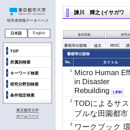
諫川 輝之 (イサガワ テルユ
研究者情報データベース
English
日本語
基本情報
研究
書籍等出版物
論文
MISC
講
TOP
書籍等出版物
所属別検索
No.
タイトル
1
Micro Human Eff
キーワード検索
in Disaster
研究分野別検索
Rebuilding
条件指定検索
2
TODによるサ
東京都市大学
ブルな田園都市
ホームページ
3
ワークブック 