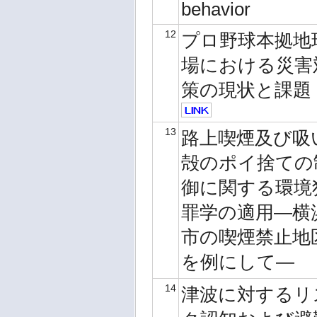
behavior
12
プロ野球本拠地
場における災害
策の現状と課題
13
路上喫煙及び吸
殻のポイ捨ての
御に関する環境
罪学の適用―横
市の喫煙禁止地
を例にして―
14
津波に対するリ