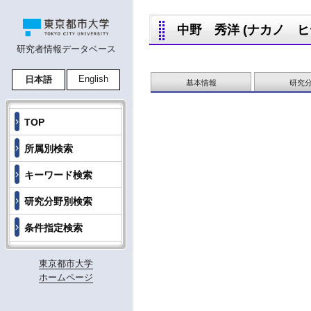
中野 秀洋 (ナカノ ヒデヒ
研究者情報データベース
English
日本語
基本情報
研究
TOP
所属別検索
キーワード検索
研究分野別検索
条件指定検索
東京都市大学
ホームページ