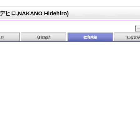
ロ,NAKANO Hidehiro)
分野
研究業績
教育業績
社会貢