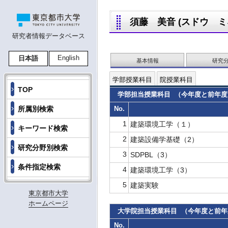
須藤 美音 (スドウ ミネ,
研究者情報データベース
English
日本語
基本情報
研究
学部授業科目
院授業科目
TOP
学部担当授業科目 （今年度と前年度
所属別検索
No.
1
建築環境工学（１）
キーワード検索
2
建築設備学基礎（2）
研究分野別検索
3
SDPBL（3）
条件指定検索
4
建築環境工学（3）
5
建築実験
東京都市大学
ホームページ
大学院担当授業科目 （今年度と前
No.