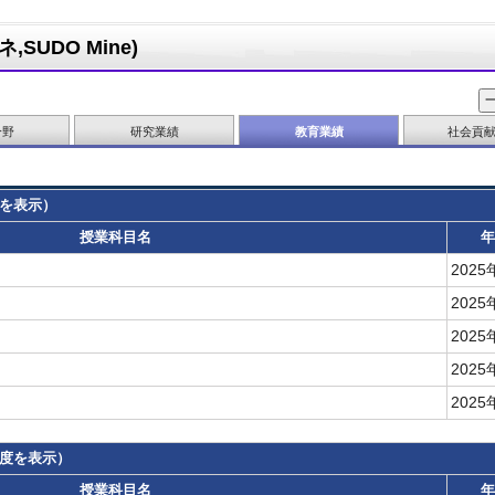
SUDO Mine)
分野
研究業績
教育業績
社会貢
を表示）
授業科目名
年
202
202
202
202
202
年度を表示）
授業科目名
年