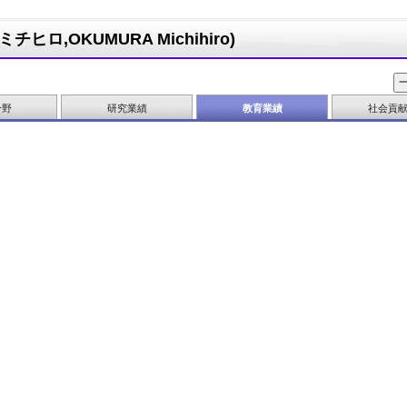
ヒロ,OKUMURA Michihiro)
分野
研究業績
教育業績
社会貢