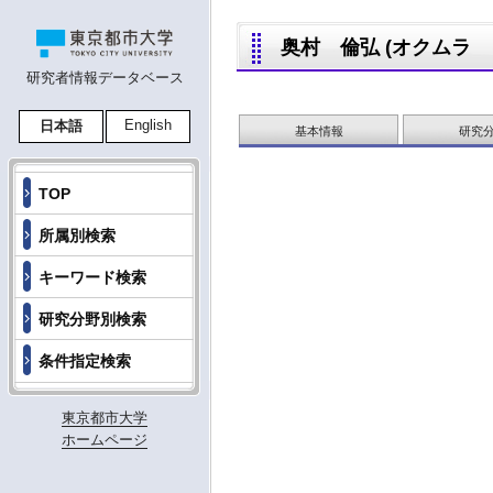
奥村 倫弘 (オクムラ ミチ
研究者情報データベース
English
日本語
基本情報
研究
TOP
所属別検索
キーワード検索
研究分野別検索
条件指定検索
東京都市大学
ホームページ