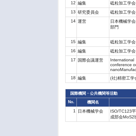
12
編集
砥粒加工学
13
研究委員会
砥粒加工学
14
運営
日本機械学会
部門
15
編集
砥粒加工学
16
編集
砥粒加工学
17
International
国際会議運営
conference o
nanoManufac
18
編集
(社)精密工
国際機関・公共機関等活動
No.
機関名
1
日本機械学会
ISO/TC1
成部会MoS2