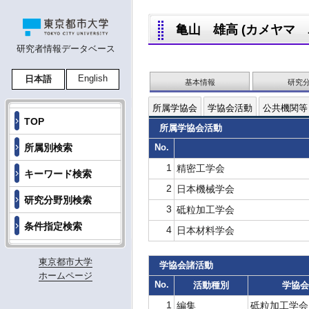
亀山 雄高 (カメヤマ ユタ
研究者情報データベース
English
日本語
基本情報
研究
所属学協会
学協会活動
公共機関等
TOP
所属学協会活動
所属別検索
No.
1
精密工学会
キーワード検索
2
日本機械学会
研究分野別検索
3
砥粒加工学会
条件指定検索
4
日本材料学会
東京都市大学
学協会諸活動
ホームページ
No.
活動種別
学協会
1
編集
砥粒加工学