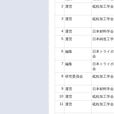
2
運営
砥粒加工学
3
運営
砥粒加工学
4
運営
日本材料学
5
運営
日本鋳造工
6
編集
日本トライボ
会
7
編集
日本トライボ
会
8
研究委員会
砥粒加工学
9
運営
日本材料学
10
運営
砥粒加工学
11
運営
砥粒加工学