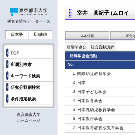
室井 眞紀子 (ムロイ マキ
研究者情報データベース
English
日本語
基本情報
研究
所属学協会
社会貢献講師
TOP
所属学協会活動
所属別検索
No.
1
国際幼児教育学会
キーワード検索
2
日本
研究分野別検索
3
日本子ども学会
条件指定検索
4
日本保育学会
5
日本乳幼児教育学会
東京都市大学
6
日本教材学会
ホームページ
7
日本保育者養成教育学会