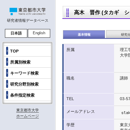
高木 晋作 (タカギ シンサク
研究者情報データベース
English
日本語
基本情報
研究
所属
理工
TOP
大学
所属別検索
キーワード検索
職名
講師
研究分野別検索
条件指定検索
TEL
03-5
東京都市大学
メールアドレス
ホームページ
学歴
東京