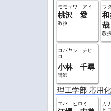
モモザワ アイ
ワ
桃沢 愛
和
教授
哉
教
コバヤシ チヒ
ロ
小林 千尋
講師
理工学部 応用
エバ ヒロミ
カ