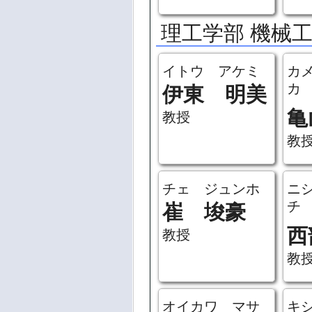
理工学部 機械
イトウ アケミ
カ
カ
伊東 明美
亀
教授
教
チェ ジュンホ
ニ
チ
崔 埈豪
西
教授
教
オイカワ マサ
キ