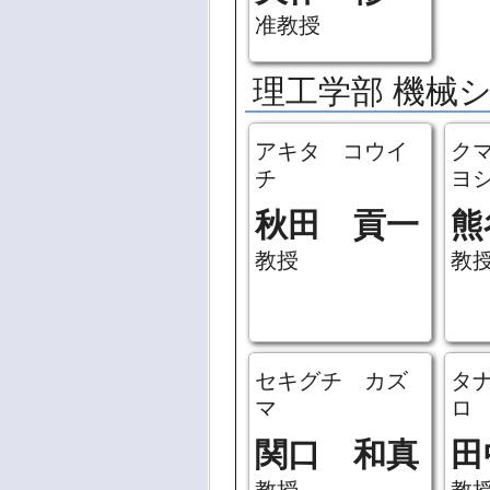
准教授
理工学部 機械
アキタ コウイ
ク
チ
ヨ
秋田 貢一
熊
教授
教
セキグチ カズ
タ
マ
ロ
関口 和真
田