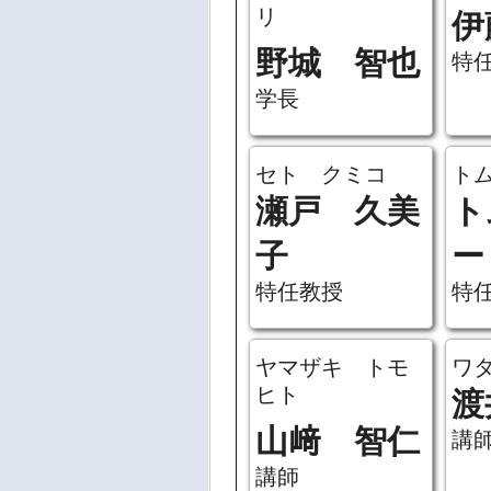
リ
伊
野城 智也
特
学長
セト クミコ
ト
瀬戸 久美
ト
子
ー
特任教授
特
ヤマザキ トモ
ワ
ヒト
渡
山﨑 智仁
講
講師