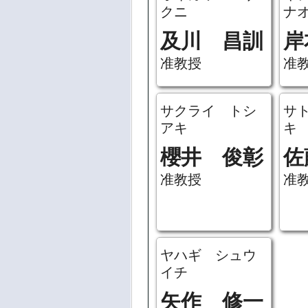
クニ
ナ
及川 昌訓
岸
准教授
准
サクライ トシ
サ
アキ
キ
櫻井 俊彰
佐
准教授
准
ヤハギ シュウ
イチ
矢作 修一