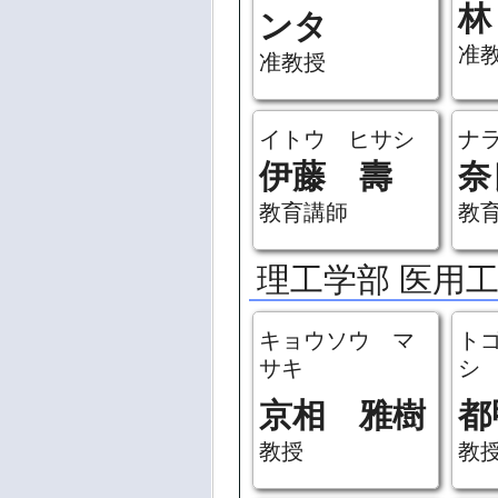
林
ンタ
准
准教授
イトウ ヒサシ
ナ
伊藤 壽
奈
教育講師
教
理工学部 医用
キョウソウ マ
ト
サキ
シ
京相 雅樹
都
教授
教