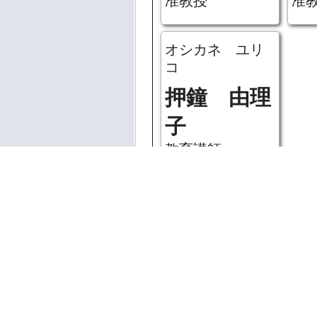
准教授
准
オシカネ ユリ
コ
押鐘 由理
子
教育講師
理工学部 原子
オオトリ ヤス
カ
キ
ジ
ご利用にあたっ
大鳥 靖樹
河
著作権法により
教授
教
体を無許可で複