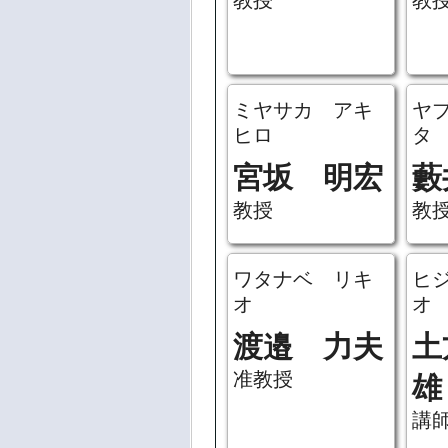
教授
教
ミヤサカ アキ
ヤ
ヒロ
タ
宮坂 明宏
藪
教授
教
ワタナベ リキ
ヒ
オ
オ
渡邉 力夫
土
准教授
雄
講