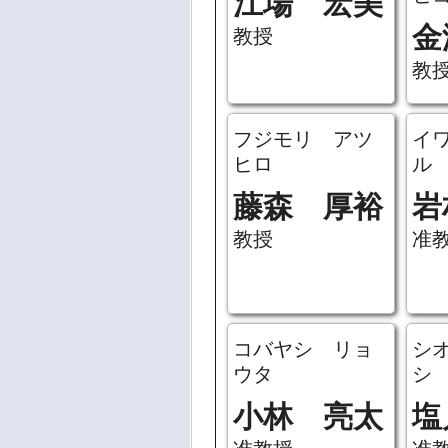
ヒ
江場 宏美
金
教授
教
フジモリ アツ
イ
ヒロ
ル
藤森 厚裕
岩
教授
准
コバヤシ リョ
シ
ウタ
シ
小林 亮太
塩