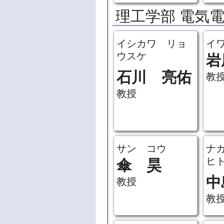
理工学部 電気
イシカワ リョ
イ
ウスケ
岩
石川 亮佑
教
教授
サン コウ
ナ
ヒ
傘 昊
中
教授
教