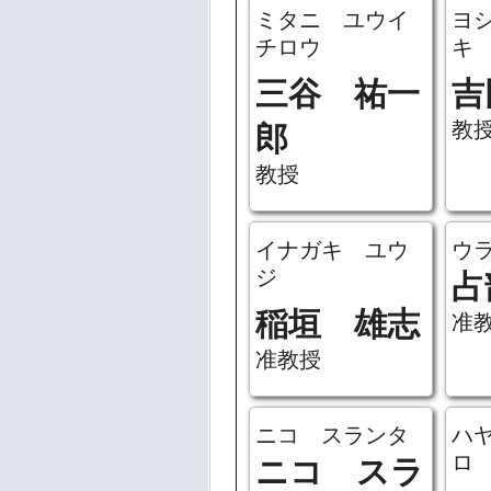
ミタニ ユウイ
ヨ
チロウ
キ
三谷 祐一
吉
教
郎
教授
イナガキ ユウ
ウ
ジ
占
稲垣 雄志
准
准教授
ニコ スランタ
ハ
ロ
ニコ スラ