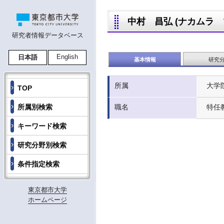
中村 昌弘 (ナカムラ マサ
研究者情報データベース
English
日本語
基本情報
研究
所属
大学
TOP
所属別検索
職名
特任
キーワード検索
研究分野別検索
条件指定検索
東京都市大学
ホームページ