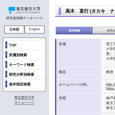
高木 直行 (タカキ ナオユキ
研究者情報データベース
English
日本語
基本情報
研究
所属
理工
TOP
大学
更）
所属別検索
大学
キーワード検索
職名
教授
研究分野別検索
条件指定検索
http:
ホームページURL
https
東京都市大学
学歴
神戸
ホームページ
東京
東京