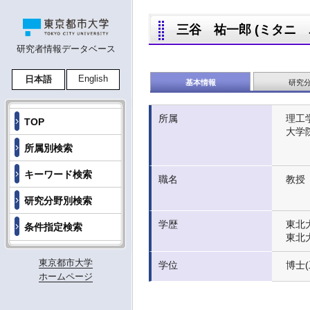
三谷 祐一郎 (ミタニ ユウイ
研究者情報データベース
English
日本語
基本情報
研究
所属
理工
TOP
大学
所属別検索
キーワード検索
職名
教授
研究分野別検索
学歴
東北
条件指定検索
東北
東京都市大学
学位
博士(
ホームページ