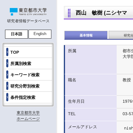
西山 敏樹 (ニシヤマ トシキ
研究者情報データベース
English
日本語
基本情報
研究
所属
都市
TOP
大学
所属別検索
キーワード検索
職名
教授
研究分野別検索
条件指定検索
生年月日
197
東京都市大学
TEL
03-5
ホームページ
メールアドレス