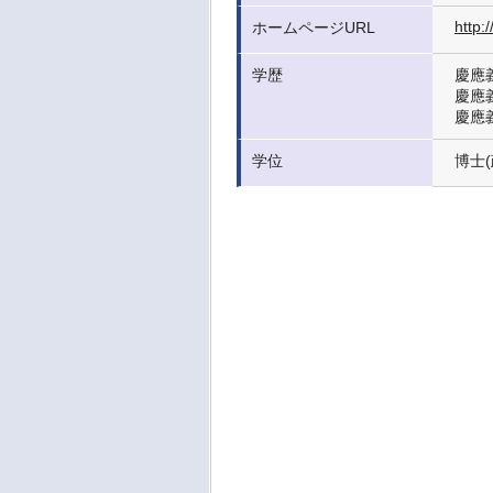
http:
ホームページURL
学歴
慶應
慶應
慶應
学位
博士(