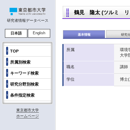
鶴見 隆太 (ツルミ リュウ
研究者情報データベース
English
日本語
基本情報
研究
所属
環境
TOP
大学
所属別検索
職名
講師
キーワード検索
学位
博士
研究分野別検索
条件指定検索
東京都市大学
ホームページ