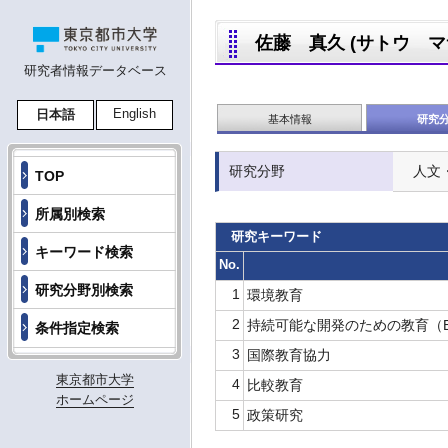
佐藤 真久 (サトウ マサヒ
研究者情報データベース
English
日本語
基本情報
研究
研究分野
人文
TOP
所属別検索
研究キーワード
キーワード検索
No.
研究分野別検索
1
環境教育
2
持続可能な開発のための教育（E
条件指定検索
3
国際教育協力
東京都市大学
4
比較教育
ホームページ
5
政策研究