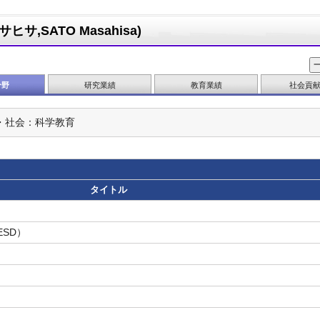
サ,SATO Masahisa)
分野
研究業績
教育業績
社会貢
・社会：科学教育
タイトル
SD）