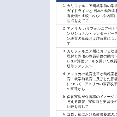
1
カリフォルニア州就学前の学
ガイドラインと 日本の幼稚園
育要領の比較 : ねらいや内容
焦点をあてて
2
アメリカ カリフォルニア州ト
ンジショナル・キンダーガー
ン設置の意義および背景につ
て
3
カリフォルニア州における幼
理解と評価の教員研修の動向
DRDP評価ツールを用いた教
研修システム〜
4
アメリカの教育改革が幼稚園
育・就学前教育に及ぼした影
について : アメリカの教育改
の変遷から
5
保育実習が保育職のイメージ
与える影響 : 実習前と実習後
比較を通して
6
コロナ禍における教員養成の