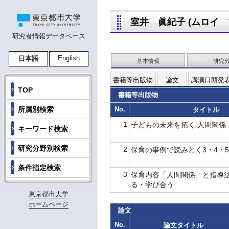
室井 眞紀子 (ムロイ マキ
研究者情報データベース
English
日本語
基本情報
研究
書籍等出版物
論文
講演口頭発
TOP
書籍等出版物
所属別検索
No.
タイトル
1
子どもの未来を拓く 人間関係
キーワード検索
研究分野別検索
2
保育の事例で読みとく3・4・
条件指定検索
3
保育内容「人間関係」と指導法 
る・学び合う
東京都市大学
ホームページ
論文
No.
論文タイトル