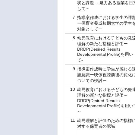
状と課題 ～魅力ある授業を目
して～
7
指導案作成における学生の課
ー保育者養成短期大学の学生
対象としてー
8
幼児教育における子どもの発
理解の新たな指標と評価ー
DRDP(Desired Results
Developmental Profile)を用い
て-
9
指導案作成時に学生が感じる
題意識ー映像視聴前後の変化
ついての検討ー
10
幼児教育における子どもの発
理解の新たな指標と評価～
DRDP(Drsired Results
Developmental Profile)を用
～
11
幼児理解と評価のための指標
対する保育者の認識