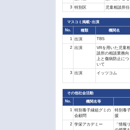
3
特別区
児童相談所
マスコミ掲載･出演
No.
種類
機関名
1
TBS
出演
2
出演
VRを用いた児童
談所の相談業務向
上と傷病防止につ
いて
3
出演
イッツコム
その他社会活動
No.
機関名等
1
特別養子縁組グミの
特別養
会顧問
援
2
学栄アカデミー
「情報
の授業