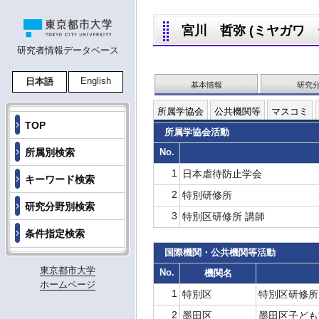
宮川 哲弥 (ミヤガワ テツ
研究者情報データベース
English
日本語
基本情報
研究
所属学協会
公共機関等
マスコミ
TOP
所属学協会活動
所属別検索
No.
1
日本虐待防止学会
キーワード検索
2
特別研修所
研究分野別検索
3
特別区研修所 講師
条件指定検索
国際機関・公共機関等活動
東京都市大学
No.
機関名
ホームページ
1
特別区
特別区研修所
2
墨田区
墨田区子ど