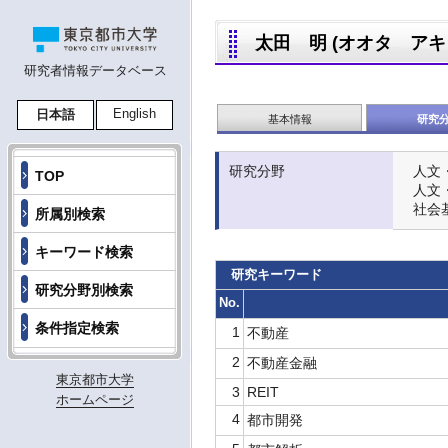
太田 明 (オオタ アキラ,O
研究者情報データベース
English
日本語
基本情報
研究
研究分野
人文
TOP
人文
社会
所属別検索
キーワード検索
研究キーワード
研究分野別検索
No.
条件指定検索
1
不動産
2
不動産金融
東京都市大学
3
REIT
ホームページ
4
都市開発