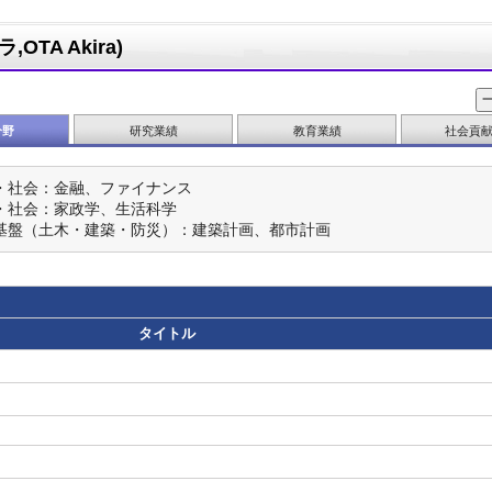
TA Akira)
分野
研究業績
教育業績
社会貢
・社会：金融、ファイナンス
・社会：家政学、生活科学
基盤（土木・建築・防災）：建築計画、都市計画
タイトル